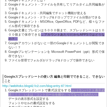
Googleドキュメントとは？
Googleドキュメント - ファイルを共有してリアルタイム共同編集が
できる
Googleドキュメント - 共同編集でチャット機能が使える
Googleドキュメント - ドラッグ&ドロップでファイル分類ができる
Googleドキュメント - MSOffice, OpenOffice, PDFなど、様々なファ
イル形式で保存できる
Google文書とプレゼンは５０００個まで、スプレッドシートは１０
００個まで保存できる
←アカウントあたりだからAPPSではどうな
の？
Googleアカウントがないと一部のGoogleドキュメントしか閲覧でき
ない！？
Googleプレゼンテーションを Microsoft PowerPoint（ppt）形式で保
存できない
ファイル管理でフォルダがドラッグ&ドロップで操作できない
Googleスプレッドシートの使い方 編集と印刷でできること、できない
こと
http://webiitoko.blog42.fc2.com/blog-entry-67.html
Googleスプレッドシートで書式設定をする
←（コンパクト表示必
須！！！ いまは「コントロールを縮小」ってなってるみたい）
データの表示形式を設定する
フォントやセルの書式設定をする