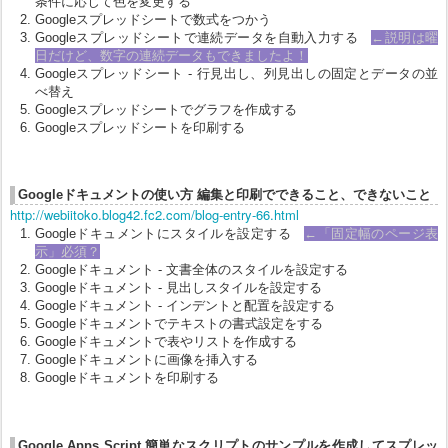
条件に応じて色を変更する
Googleスプレッドシートで数式をつかう
Googleスプレッドシートで連続データを自動入力する
←説明は曜
日だけど、数字の連続データもできましたよ！
Googleスプレッドシート - 行見出し、列見出しの固定とデータの並
べ替え
Googleスプレッドシートでグラフを作成する
Googleスプレッドシートを印刷する
Googleドキュメントの使い方 編集と印刷でできること、できないこと
http://webiitoko.blog42.fc2.com/blog-entry-66.html
Googleドキュメントにスタイルを設定する
←「固定幅のページ表
示」必須？
Googleドキュメント - 文書全体のスタイルを設定する
Googleドキュメント - 見出しスタイルを設定する
Googleドキュメント - インデントと配置を設定する
Googleドキュメントでテキストの書式設定をする
Googleドキュメントで表やリストを作成する
Googleドキュメントに画像を挿入する
Googleドキュメントを印刷する
Google Apps Script 簡単なスクリプトのサンプルを作成してスプレッ